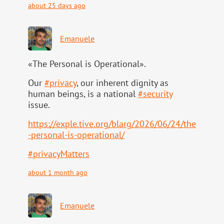
about 25 days ago
Emanuele
«The Personal is Operational».
Our
#
privacy
, our inherent dignity as
human beings, is a national
#
security
issue.
https://
exple.tive.org/blarg/2026/06/2
4/the
-personal-is-operational/
#
privacyMatters
about 1 month ago
Emanuele