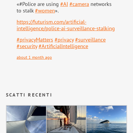
«#Police are using
#
AI
#
camera
networks
to stalk
#
women
».
https://
futurism.com/artificial-
intell
igence/police-ai-surveillance-stalking
#
privacyMatters
#
privacy
#
surveillance
#
security
#
ArtificialIntelligence
about 1 month ago
SCATTI RECENTI