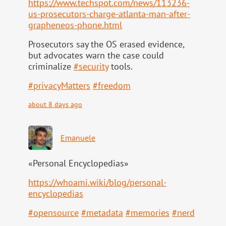
https://www.
techspot.com/news/113236-
us-pr
osecutors-charge-atlanta-man-after-
grapheneos-phone.html
Prosecutors say the OS erased evidence,
but advocates warn the case could
criminalize
#
security
tools.
#
privacyMatters
#
freedom
about 8 days ago
Emanuele
«Personal Encyclopedias»
https://
whoami.wiki/blog/personal-
ency
clopedias
#
opensource
#
metadata
#
memories
#
nerd