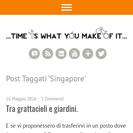
RSS Comments
RSS Feed
LinkedIn
YouTube
Google+
Twitter
Post Taggati ‘
Singapore
’
16 Maggio 2026
5 Commenti
Tra grattacieli e giardini.
E se vi proponessero di trasferirvi in un posto dove