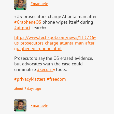
Emanuele
«US prosecutors charge Atlanta man after
#
GrapheneOS
phone wipes itself during
#
airport
search».
https://www.
techspot.com/news/113236-
us-pr
osecutors-charge-atlanta-man-after-
grapheneos-phone.html
Prosecutors say the OS erased evidence,
but advocates warn the case could
criminalize
#
security
tools.
#
privacyMatters
#
freedom
about 7 days ago
Emanuele