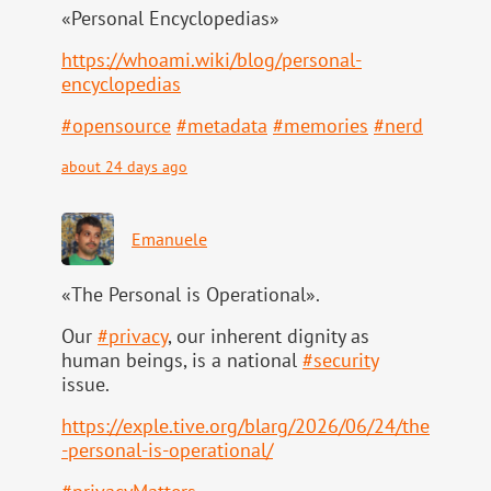
«Personal Encyclopedias»
https://
whoami.wiki/blog/personal-
ency
clopedias
#
opensource
#
metadata
#
memories
#
nerd
about 24 days ago
Emanuele
«The Personal is Operational».
Our
#
privacy
, our inherent dignity as
human beings, is a national
#
security
issue.
https://
exple.tive.org/blarg/2026/06/2
4/the
-personal-is-operational/