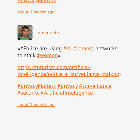
#
privacyMatters
about 1 month ago
Emanuele
«#Police are using
#
AI
#
camera
networks
to stalk
#
women
».
https://
futurism.com/artificial-
intell
igence/police-ai-surveillance-stalking
#
privacyMatters
#
privacy
#
surveillance
#
security
#
ArtificialIntelligence
about 1 month ago