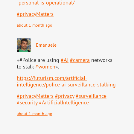
-personal-is-operational/
#
privacyMatters
about 1 month ago
Emanuele
«#Police are using
#
AI
#
camera
networks
to stalk
#
women
».
https://
futurism.com/artificial-
intell
igence/police-ai-surveillance-stalking
#
privacyMatters
#
privacy
#
surveillance
#
security
#
ArtificialIntelligence
about 1 month ago