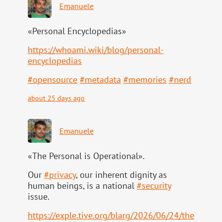
Emanuele
«Personal Encyclopedias»
https://
whoami.wiki/blog/personal-
ency
clopedias
#
opensource
#
metadata
#
memories
#
nerd
about 25 days ago
Emanuele
«The Personal is Operational».
Our
#
privacy
, our inherent dignity as
human beings, is a national
#
security
issue.
https://
exple.tive.org/blarg/2026/06/2
4/the