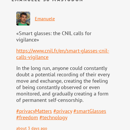
Emanuele
«Smart glasses: the CNIL calls for
vigilance»
https://www.
cnil.fr/en/smart-glasses-cnil-
calls-vigilance
In the long run, anyone could constantly
doubt a potential recording of their every
move and exchange, creating the feeling
of being constantly observed or even
monitored, and gradually creating a form
of permanent self-censorship.
#
privacyMatters
#
privacy
#
smartGlasses
#
freedom
#
technology
about 3 days ago