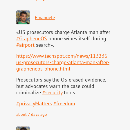
Emanuele
«US prosecutors charge Atlanta man after
#
GrapheneOS
phone wipes itself during
#
airport
search».
https://www.
techspot.com/news/113236-
us-pr
osecutors-charge-atlanta-man-after-
grapheneos-phone.html
Prosecutors say the OS erased evidence,
but advocates warn the case could
criminalize
#
security
tools.
#
privacyMatters
#
freedom
about 7 days ago