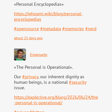
«Personal Encyclopedias»
https://
whoami.wiki/blog/personal-
ency
clopedias
#
opensource
#
metadata
#
memories
#
nerd
about 25 days ago
Emanuele
«The Personal is Operational».
Our
#
privacy
, our inherent dignity as
human beings, is a national
#
security
issue.
https://
exple.tive.org/blarg/2026/06/2
4/the
-personal-is-operational/