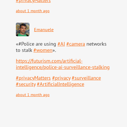
#
privacyMatters
about 1 month ago
Emanuele
«#Police are using
#
AI
#
camera
networks
to stalk
#
women
».
https://
futurism.com/artificial-
intell
igence/police-ai-surveillance-stalking
#
privacyMatters
#
privacy
#
surveillance
#
security
#
ArtificialIntelligence
about 1 month ago