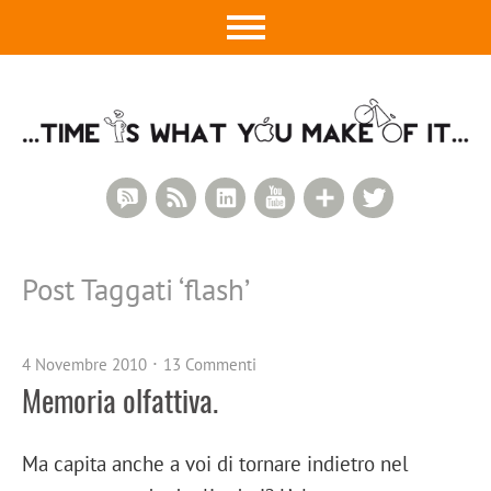
RSS Comments
RSS Feed
LinkedIn
YouTube
Google+
Twitter
Post Taggati ‘
flash
’
4 Novembre 2010
13 Commenti
Memoria olfattiva.
Ma capita anche a voi di tornare indietro nel