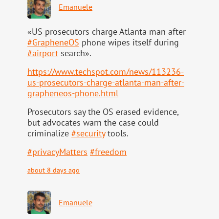
Emanuele
«US prosecutors charge Atlanta man after
#
GrapheneOS
phone wipes itself during
#
airport
search».
https://www.
techspot.com/news/113236-
us-pr
osecutors-charge-atlanta-man-after-
grapheneos-phone.html
Prosecutors say the OS erased evidence,
but advocates warn the case could
criminalize
#
security
tools.
#
privacyMatters
#
freedom
about 8 days ago
Emanuele