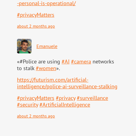
-personal-is-operational/
#
privacyMatters
about 2 months ago
Emanuele
«#Police are using
#
AI
#
camera
networks
to stalk
#
women
».
https://
futurism.com/artificial-
intell
igence/police-ai-surveillance-stalking
#
privacyMatters
#
privacy
#
surveillance
#
security
#
ArtificialIntelligence
about 2 months ago