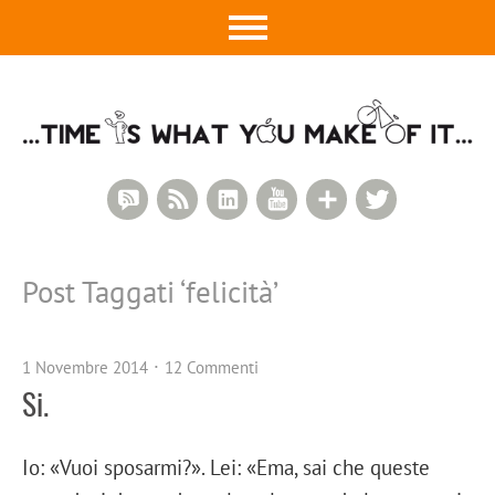
RSS Comments
RSS Feed
LinkedIn
YouTube
Google+
Twitter
Post Taggati ‘
felicità
’
1 Novembre 2014
12 Commenti
Si.
Io: «Vuoi sposarmi?». Lei: «Ema, sai che queste