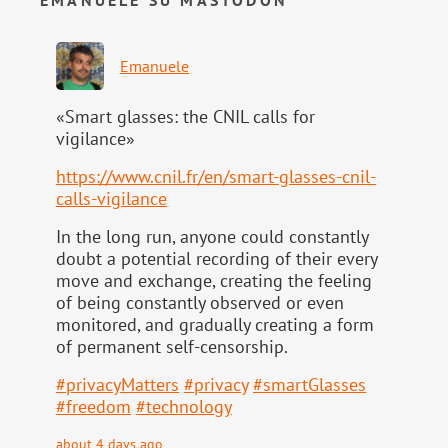
EMANUELE SU MASTODON
Emanuele
«Smart glasses: the CNIL calls for
vigilance»
https://www.
cnil.fr/en/smart-glasses-cnil-
calls-vigilance
In the long run, anyone could constantly
doubt a potential recording of their every
move and exchange, creating the feeling
of being constantly observed or even
monitored, and gradually creating a form
of permanent self-censorship.
#
privacyMatters
#
privacy
#
smartGlasses
#
freedom
#
technology
about 4 days ago