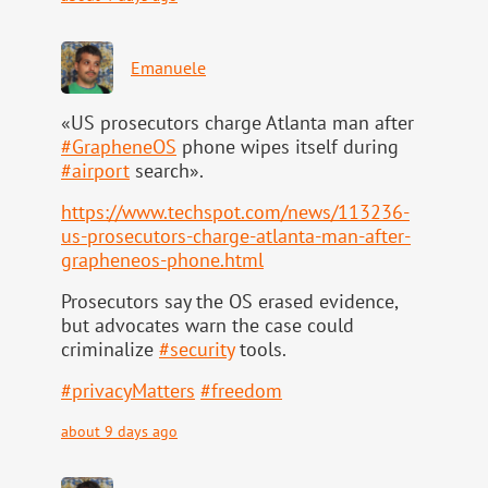
Emanuele
«US prosecutors charge Atlanta man after
#
GrapheneOS
phone wipes itself during
#
airport
search».
https://www.
techspot.com/news/113236-
us-pr
osecutors-charge-atlanta-man-after-
grapheneos-phone.html
Prosecutors say the OS erased evidence,
but advocates warn the case could
criminalize
#
security
tools.
#
privacyMatters
#
freedom
about 9 days ago