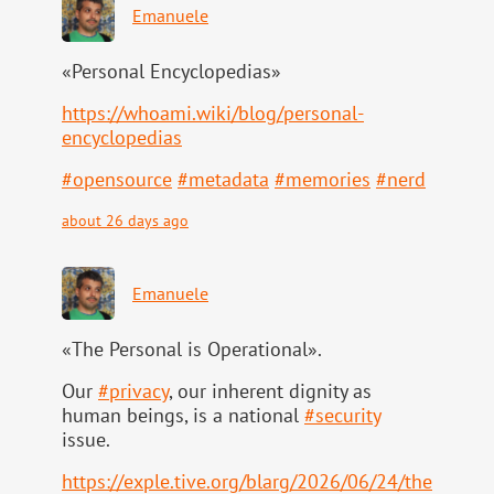
Emanuele
«Personal Encyclopedias»
https://
whoami.wiki/blog/personal-
ency
clopedias
#
opensource
#
metadata
#
memories
#
nerd
about 26 days ago
Emanuele
«The Personal is Operational».
Our
#
privacy
, our inherent dignity as
human beings, is a national
#
security
issue.
https://
exple.tive.org/blarg/2026/06/2
4/the