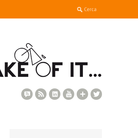
RSS Comments
RSS Feed
LinkedIn
YouTube
Google+
Twitter