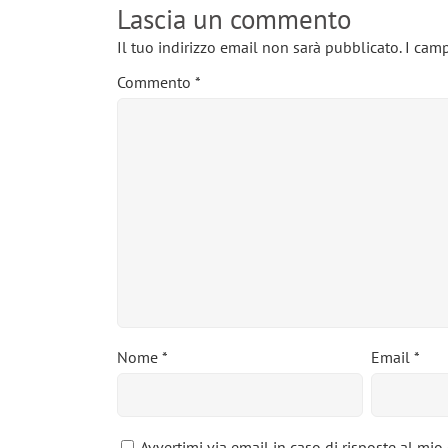
Lascia un commento
Il tuo indirizzo email non sarà pubblicato.
I camp
Commento
*
Nome
*
Email
*
Avvertimi via email in caso di risposte al mi