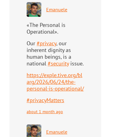
Emanuele
«The Personal is
Operational».
Our
#
privacy
, our
inherent dignity as
human beings, is a
national
#
security
issue.
https://
exple.tive.org/bl
arg/2026/06/2
4/the-
personal-is-operational/
#
privacyMatters
about 1 month ago
Emanuele