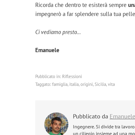
Ricorda che dentro te esisterà sempre
un
impegnerò a far splendere sulla tua pelle
Ci vediamo presto…
Emanuele
Pubblicato in:
Riflessioni
Taggato:
famiglia
,
italia
,
origini
,
Sicilia
,
vita
Pubblicato da
Emanuel
Ingegnere. Si divide tra lavoro
un ciliegio insieme ad una mog