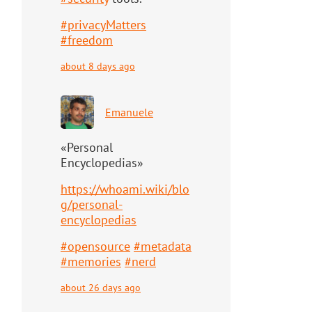
#
privacyMatters
#
freedom
about 8 days ago
Emanuele
«Personal
Encyclopedias»
https://
whoami.wiki/blo
g/personal-
ency
clopedias
#
opensource
#
metadata
#
memories
#
nerd
about 26 days ago