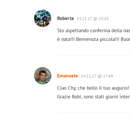
Roberta
13.11.17 @ 23:25
Sto aspettando conferma della nas
è nata!!! Benvenuta piccola!!! Bu
Emanuele
14.11.17 @ 17:49
Ciao Chy, che bello il tuo augurio!
Grazie Robi, sono stati giorni int