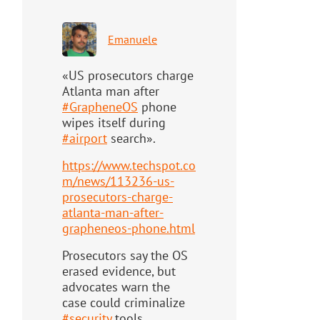
Emanuele
«US prosecutors charge
Atlanta man after
#
GrapheneOS
phone
wipes itself during
#
airport
search».
https://www.
techspot.co
m/news/113236-us-
pr
osecutors-charge-
atlanta-man-after-
grapheneos-phone.html
Prosecutors say the OS
erased evidence, but
advocates warn the
case could criminalize
#
security
tools.