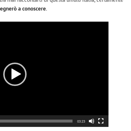
nsegnerò a conoscere
.
Video
Player
03:23