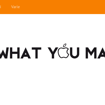
i
Varie