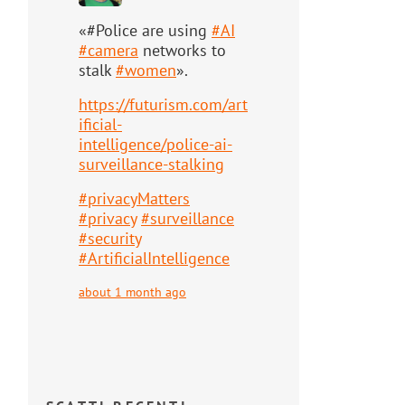
«#Police are using
#
AI
#
camera
networks to
stalk
#
women
».
https://
futurism.com/art
ificial-
intell
igence/police-ai-
surveillance-stalking
#
privacyMatters
#
privacy
#
surveillance
#
security
#
ArtificialIntelligence
about 1 month ago