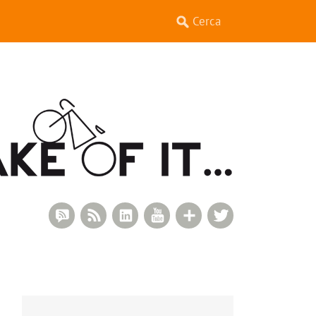
RSS Comments
RSS Feed
LinkedIn
YouTube
Google+
Twitter