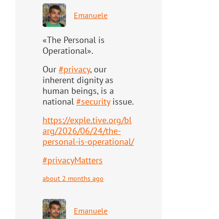
Emanuele
«The Personal is
Operational».
Our
#
privacy
, our
inherent dignity as
human beings, is a
national
#
security
issue.
https://
exple.tive.org/bl
arg/2026/06/2
4/the-
personal-is-operational/
#
privacyMatters
about 2 months ago
Emanuele