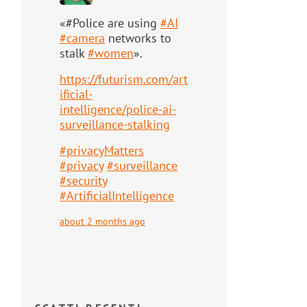
«#Police are using
#
AI
#
camera
networks to
stalk
#
women
».
https://
futurism.com/art
ificial-
intell
igence/police-ai-
surveillance-stalking
#
privacyMatters
#
privacy
#
surveillance
#
security
#
ArtificialIntelligence
about 2 months ago