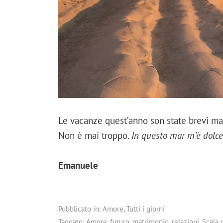
Le vacanze quest’anno son state brevi ma 
Non è mai troppo.
In questo mar m’è dolc
Emanuele
Pubblicato in:
Amore
,
Tutti i giorni
Taggato:
Amore
,
futuro
,
matrimonio
,
relazioni
,
Scala 