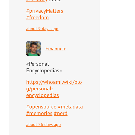
#
privacyMatters
#
freedom
about 9 days ago
Emanuele
«Personal
Encyclopedias»
https://
whoami.wiki/blo
g/personal-
ency
clopedias
#
opensource
#
metadata
#
memories
#
nerd
about 26 days ago