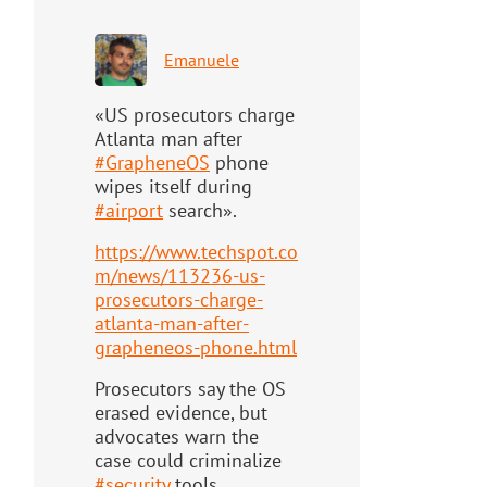
Emanuele
«US prosecutors charge
Atlanta man after
#
GrapheneOS
phone
wipes itself during
#
airport
search».
https://www.
techspot.co
m/news/113236-us-
pr
osecutors-charge-
atlanta-man-after-
grapheneos-phone.html
Prosecutors say the OS
erased evidence, but
advocates warn the
case could criminalize
#
security
tools.