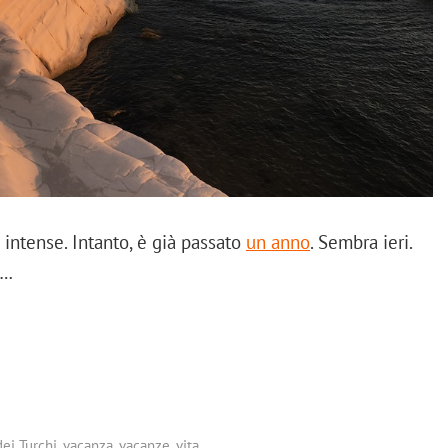
intense. Intanto, è già passato
un anno
. Sembra ieri.
e…
dei Turchi
,
vacanza
,
vacanze
,
vita