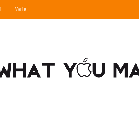
i
Varie