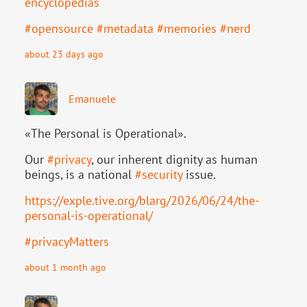
ency
clopedias
#
opensource
#
metadata
#
memories
#
nerd
about 23 days ago
Emanuele
«The Personal is Operational».
Our
#
privacy
, our inherent dignity as human
beings, is a national
#
security
issue.
https://
exple.tive.org/blarg/2026/06/2
4/the-
personal-is-operational/
#
privacyMatters
about 1 month ago