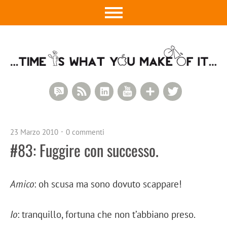
RSS Comments
RSS Feed
LinkedIn
YouTube
Google+
Twitter
23 Marzo 2010
0 commenti
#83: Fuggire con successo.
Amico
: oh scusa ma sono dovuto scappare!
Io
: tranquillo, fortuna che non t’abbiano preso.