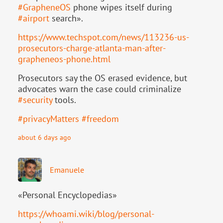
#
GrapheneOS
phone wipes itself during
#
airport
search».
https://www.
techspot.com/news/113236-us-
pr
osecutors-charge-atlanta-man-after-
grapheneos-phone.html
Prosecutors say the OS erased evidence, but
advocates warn the case could criminalize
#
security
tools.
#
privacyMatters
#
freedom
about 6 days ago
Emanuele
«Personal Encyclopedias»
https://
whoami.wiki/blog/personal-