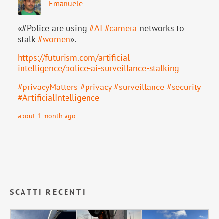
Emanuele
«#Police are using
#
AI
#
camera
networks to
stalk
#
women
».
https://
futurism.com/artificial-
intell
igence/police-ai-surveillance-stalking
#
privacyMatters
#
privacy
#
surveillance
#
security
#
ArtificialIntelligence
about 1 month ago
SCATTI RECENTI