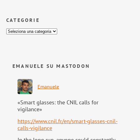
CATEGORIE
EMANUELE SU MASTODON
Emanuele
«Smart glasses: the CNIL calls for
vigilance»
https://www.
cnil.fr/en/smart-glasses-cnil-
calls-vigilance
In the long run, anyone could constantly