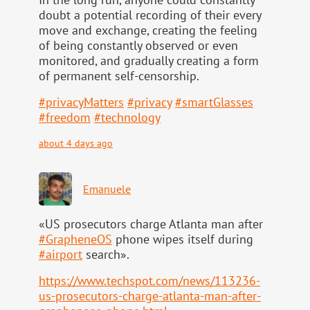
doubt a potential recording of their every
move and exchange, creating the feeling
of being constantly observed or even
monitored, and gradually creating a form
of permanent self-censorship.
#
privacyMatters
#
privacy
#
smartGlasses
#
freedom
#
technology
about 4 days ago
Emanuele
«US prosecutors charge Atlanta man after
#
GrapheneOS
phone wipes itself during
#
airport
search».
https://www.
techspot.com/news/113236-
us-pr
osecutors-charge-atlanta-man-after-