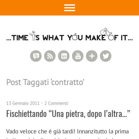
RSS Comments
RSS Feed
LinkedIn
YouTube
Google+
Twitter
Post Taggati ‘
contratto
’
13 Gennaio 2011
2 Commenti
Fischiettando “Una pietra, dopo l’altra…”
Vado veloce che è già tardi! Innanzitutto la prima