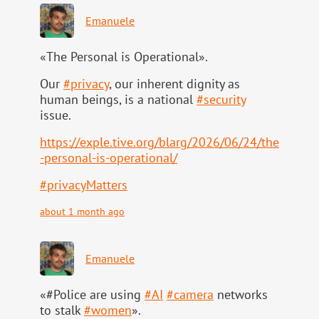
Emanuele
«The Personal is Operational».
Our
#
privacy
, our inherent dignity as
human beings, is a national
#
security
issue.
https://
exple.tive.org/blarg/2026/06/2
4/the
-personal-is-operational/
#
privacyMatters
about 1 month ago
Emanuele
«#Police are using
#
AI
#
camera
networks
to stalk
#
women
».