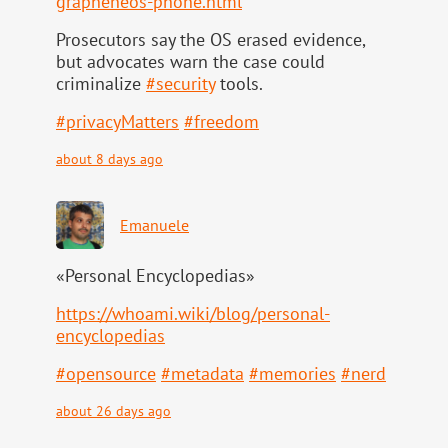
grapheneos-phone.html
Prosecutors say the OS erased evidence,
but advocates warn the case could
criminalize
#
security
tools.
#
privacyMatters
#
freedom
about 8 days ago
Emanuele
«Personal Encyclopedias»
https://
whoami.wiki/blog/personal-
ency
clopedias
#
opensource
#
metadata
#
memories
#
nerd
about 26 days ago