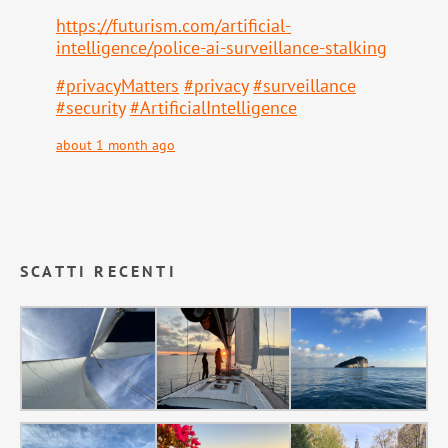
https://
futurism.com/artificial-
intell
igence/police-ai-surveillance-stalking
#
privacyMatters
#
privacy
#
surveillance
#
security
#
ArtificialIntelligence
about 1 month ago
SCATTI RECENTI