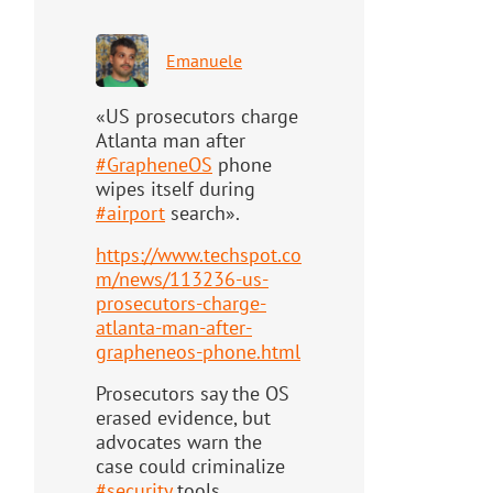
Emanuele
«US prosecutors charge
Atlanta man after
#
GrapheneOS
phone
wipes itself during
#
airport
search».
https://www.
techspot.co
m/news/113236-us-
pr
osecutors-charge-
atlanta-man-after-
grapheneos-phone.html
Prosecutors say the OS
erased evidence, but
advocates warn the
case could criminalize
#
security
tools.