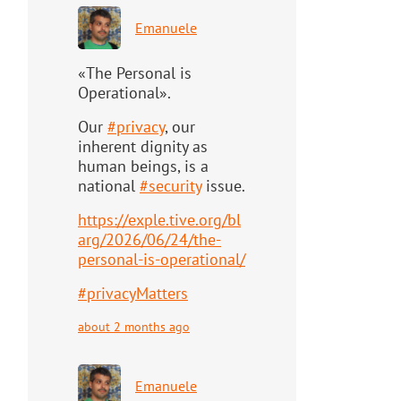
Emanuele
«The Personal is
Operational».
Our
#
privacy
, our
inherent dignity as
human beings, is a
national
#
security
issue.
https://
exple.tive.org/bl
arg/2026/06/2
4/the-
personal-is-operational/
#
privacyMatters
about 2 months ago
Emanuele