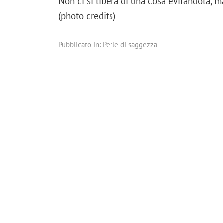
Non ci si libera di una cosa evitandola, 
(photo credits)
Pubblicato in:
Perle di saggezza