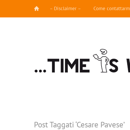
– Disclaimer –
Come contattarm
Post Taggati ‘
Cesare Pavese
’