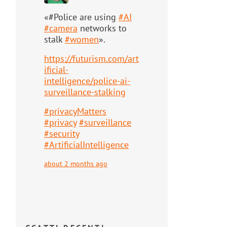
«#Police are using
#
AI
#
camera
networks to
stalk
#
women
».
https://
futurism.com/art
ificial-
intell
igence/police-ai-
surveillance-stalking
#
privacyMatters
#
privacy
#
surveillance
#
security
#
ArtificialIntelligence
about 2 months ago