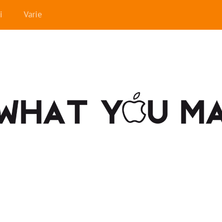
i
Varie