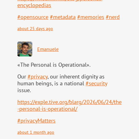
ency
clopedias
#
opensource
#
metadata
#
memories
#
nerd
about 25 days ago
Emanuele
«The Personal is Operational».
Our
#
privacy
, our inherent dignity as
human beings, is a national
#
security
issue.
https://
exple.tive.org/blarg/2026/06/2
4/the
-personal-is-operational/
#
privacyMatters
about 1 month ago