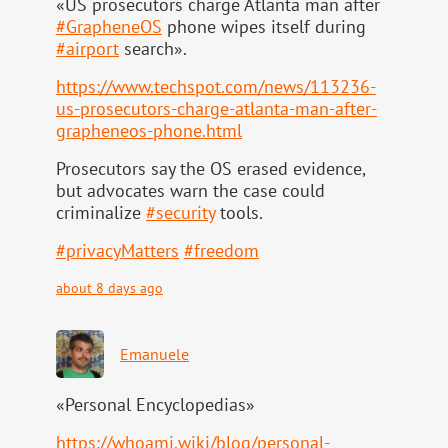
«US prosecutors charge Atlanta man after
#
GrapheneOS
phone wipes itself during
#
airport
search».
https://www.
techspot.com/news/113236-
us-pr
osecutors-charge-atlanta-man-after-
grapheneos-phone.html
Prosecutors say the OS erased evidence,
but advocates warn the case could
criminalize
#
security
tools.
#
privacyMatters
#
freedom
about 8 days ago
Emanuele
«Personal Encyclopedias»
https://
whoami.wiki/blog/personal-