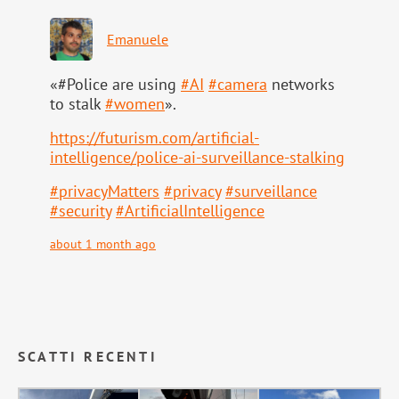
Emanuele
«#Police are using
#
AI
#
camera
networks
to stalk
#
women
».
https://
futurism.com/artificial-
intell
igence/police-ai-surveillance-stalking
#
privacyMatters
#
privacy
#
surveillance
#
security
#
ArtificialIntelligence
about 1 month ago
SCATTI RECENTI