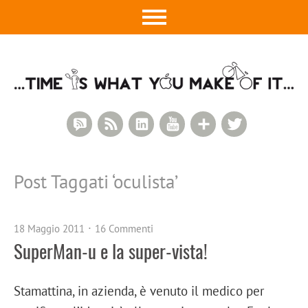
RSS Comments
RSS Feed
LinkedIn
YouTube
Google+
Twitter
Post Taggati ‘
oculista
’
18 Maggio 2011
16 Commenti
SuperMan-u e la super-vista!
Stamattina, in azienda, è venuto il medico per