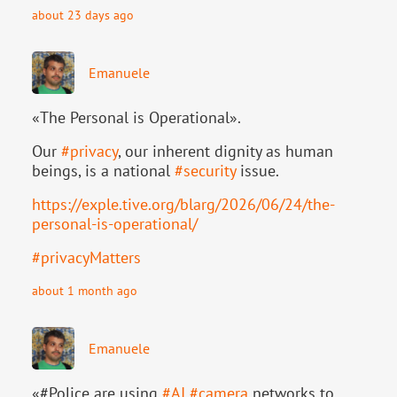
about 23 days ago
Emanuele
«The Personal is Operational».
Our
#
privacy
, our inherent dignity as human
beings, is a national
#
security
issue.
https://
exple.tive.org/blarg/2026/06/2
4/the-
personal-is-operational/
#
privacyMatters
about 1 month ago
Emanuele
«#Police are using
#
AI
#
camera
networks to