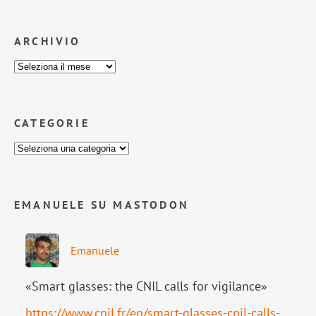
ARCHIVIO
CATEGORIE
EMANUELE SU MASTODON
Emanuele
«Smart glasses: the CNIL calls for vigilance»
https://www.
cnil.fr/en/smart-glasses-cnil-
calls-