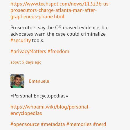
https://www.
techspot.com/news/113236-us-
pr
osecutors-charge-atlanta-man-after-
grapheneos-phone.html
Prosecutors say the OS erased evidence, but
advocates warn the case could criminalize
#
security
tools.
#
privacyMatters
#
freedom
about 5 days ago
Emanuele
«Personal Encyclopedias»
https://
whoami.wiki/blog/personal-
ency
clopedias
#
opensource
#
metadata
#
memories
#
nerd