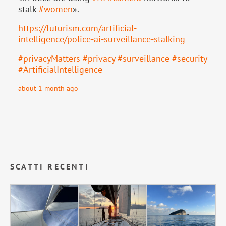
stalk
#
women
».
https://
futurism.com/artificial-
intell
igence/police-ai-surveillance-stalking
#
privacyMatters
#
privacy
#
surveillance
#
security
#
ArtificialIntelligence
about 1 month ago
SCATTI RECENTI