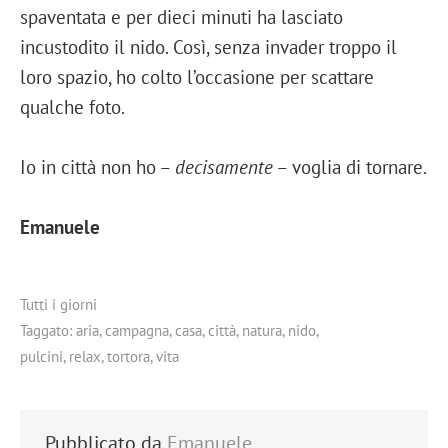
spaventata e per dieci minuti ha lasciato
incustodito il nido. Così, senza invader troppo il
loro spazio, ho colto l’occasione per scattare
qualche foto.
Io in città non ho –
decisamente
– voglia di tornare.
Emanuele
Tutti i giorni
Taggato:
aria
,
campagna
,
casa
,
città
,
natura
,
nido
,
pulcini
,
relax
,
tortora
,
vita
Pubblicato da
Emanuele