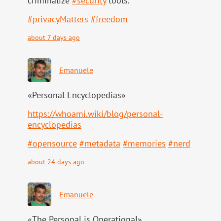
criminalize
#
security
tools.
#
privacyMatters
#
freedom
about 7 days ago
Emanuele
«Personal Encyclopedias»
https://
whoami.wiki/blog/personal-
ency
clopedias
#
opensource
#
metadata
#
memories
#
nerd
about 24 days ago
Emanuele
«The Personal is Operational».