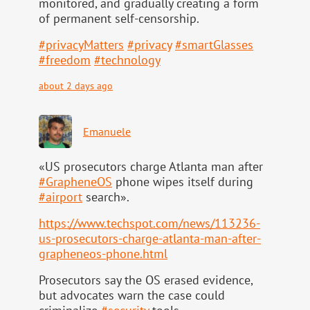
monitored, and gradually creating a form
of permanent self-censorship.
#
privacyMatters
#
privacy
#
smartGlasses
#
freedom
#
technology
about 2 days ago
Emanuele
«US prosecutors charge Atlanta man after
#
GrapheneOS
phone wipes itself during
#
airport
search».
https://www.
techspot.com/news/113236-
us-pr
osecutors-charge-atlanta-man-after-
grapheneos-phone.html
Prosecutors say the OS erased evidence,
but advocates warn the case could