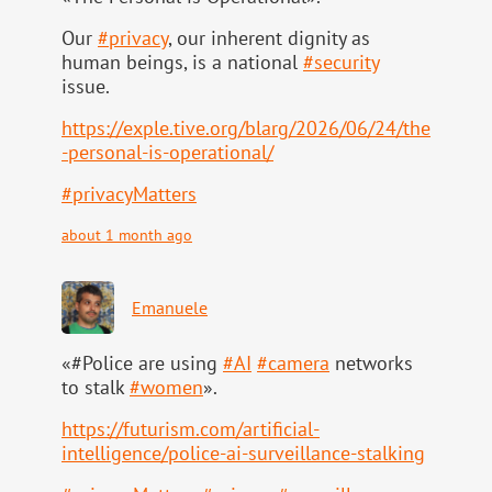
Our
#
privacy
, our inherent dignity as
human beings, is a national
#
security
issue.
https://
exple.tive.org/blarg/2026/06/2
4/the
-personal-is-operational/
#
privacyMatters
about 1 month ago
Emanuele
«#Police are using
#
AI
#
camera
networks
to stalk
#
women
».
https://
futurism.com/artificial-
intell
igence/police-ai-surveillance-stalking