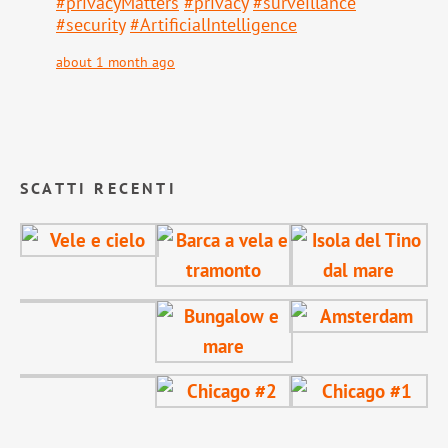
#
privacyMatters
#
privacy
#
surveillance
#
security
#
ArtificialIntelligence
about 1 month ago
SCATTI RECENTI