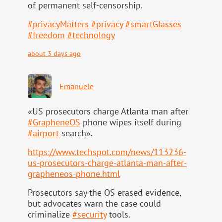
of permanent self-censorship.
#
privacyMatters
#
privacy
#
smartGlasses
#
freedom
#
technology
about 3 days ago
Emanuele
«US prosecutors charge Atlanta man after
#
GrapheneOS
phone wipes itself during
#
airport
search».
https://www.
techspot.com/news/113236-
us-pr
osecutors-charge-atlanta-man-after-
grapheneos-phone.html
Prosecutors say the OS erased evidence,
but advocates warn the case could
criminalize
#
security
tools.