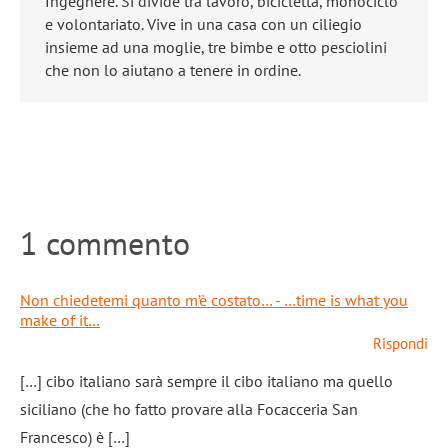
Ingegnere. Si divide tra lavoro, bicicletta, monociclo
e volontariato. Vive in una casa con un ciliegio
insieme ad una moglie, tre bimbe e otto pesciolini
che non lo aiutano a tenere in ordine.
1 commento
Non chiedetemi quanto m’è costato… - …time is what you
make of it…
Rispondi
[…] cibo italiano sarà sempre il cibo italiano ma quello
siciliano (che ho fatto provare alla Focacceria San
Francesco) è […]