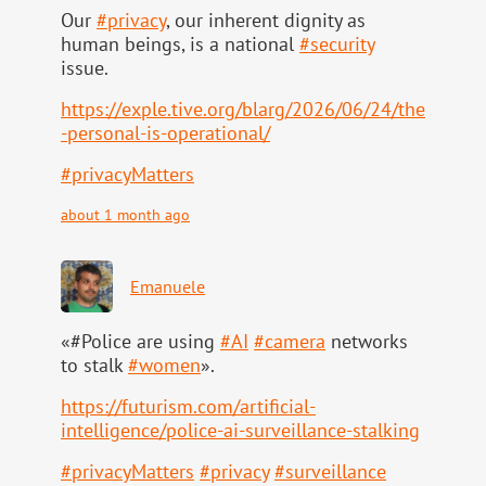
Our
#
privacy
, our inherent dignity as
human beings, is a national
#
security
issue.
https://
exple.tive.org/blarg/2026/06/2
4/the
-personal-is-operational/
#
privacyMatters
about 1 month ago
Emanuele
«#Police are using
#
AI
#
camera
networks
to stalk
#
women
».
https://
futurism.com/artificial-
intell
igence/police-ai-surveillance-stalking
#
privacyMatters
#
privacy
#
surveillance