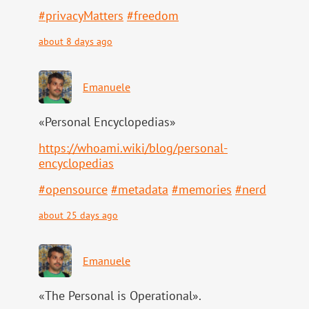
#
privacyMatters
#
freedom
about 8 days ago
Emanuele
«Personal Encyclopedias»
https://
whoami.wiki/blog/personal-
ency
clopedias
#
opensource
#
metadata
#
memories
#
nerd
about 25 days ago
Emanuele
«The Personal is Operational».