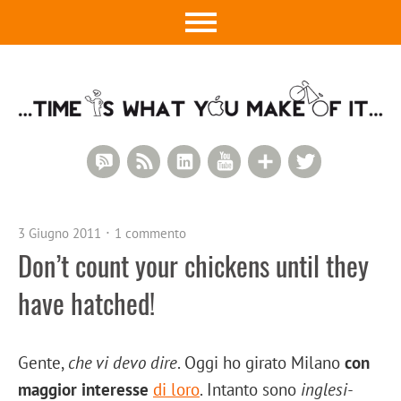
RSS Comments
RSS Feed
LinkedIn
YouTube
Google+
Twitter
3 Giugno 2011
1 commento
Don’t count your chickens until they
have hatched!
Gente,
che vi devo dire
. Oggi ho girato Milano
con
maggior interesse
di loro
. Intanto sono
inglesi-