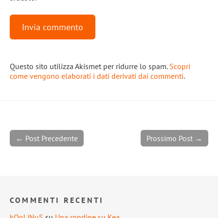
Questo sito utilizza Akismet per ridurre lo spam.
Scopri
come vengono elaborati i dati derivati dai commenti
.
← Post Precedente
Prossimo Post →
COMMENTI RECENTI
kOoLiNuS
su
Una rondine su Kea.