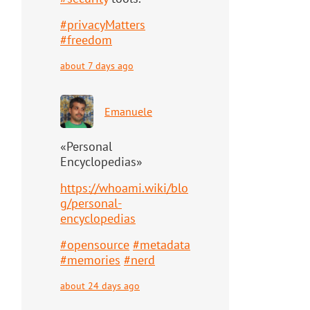
#
privacyMatters
#
freedom
about 7 days ago
Emanuele
«Personal
Encyclopedias»
https://
whoami.wiki/blo
g/personal-
ency
clopedias
#
opensource
#
metadata
#
memories
#
nerd
about 24 days ago