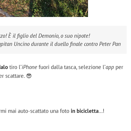
o! È il figlio del Demonio, o suo nipote!
apitan Uncino
durante il duello finale contro
Peter Pan
alo
tiro l’
iPhone
fuori dalla tasca, selezione l’
app
per
r scattare. 😎
rmi mai auto-scattato una foto
in bicicletta
…!