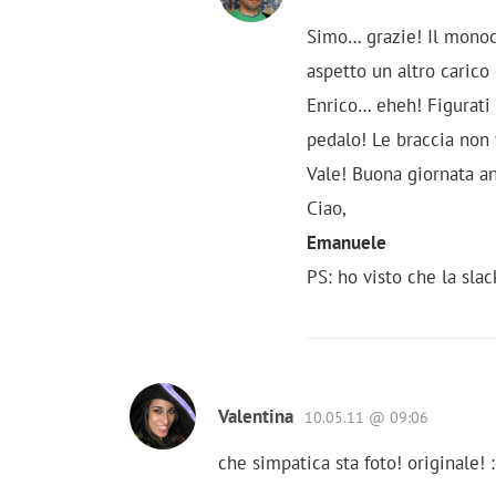
Simo… grazie! Il monoc
aspetto un altro carico 
Enrico… eheh! Figurati
pedalo! Le braccia non
Vale! Buona giornata an
Ciao,
Emanuele
PS: ho visto che la sla
Valentina
10.05.11 @ 09:06
che simpatica sta foto! originale! 