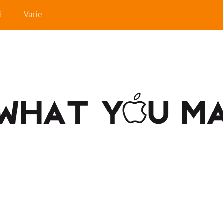
i
Varie