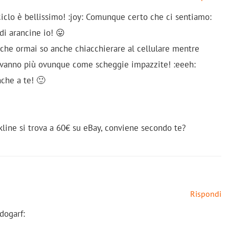
iclo è bellissimo! :joy: Comunque certo che ci sentiamo:
di arancine io! 😛
 che ormai so anche chiacchierare al cellulare mentre
 vanno più ovunque come scheggie impazzite! :eeeh:
che a te! 🙂
ckline si trova a 60€ su eBay, conviene secondo te?
Rispondi
:dogarf: