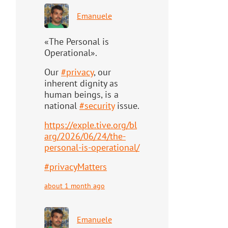
Emanuele
«The Personal is
Operational».
Our
#
privacy
, our
inherent dignity as
human beings, is a
national
#
security
issue.
https://
exple.tive.org/bl
arg/2026/06/2
4/the-
personal-is-operational/
#
privacyMatters
about 1 month ago
Emanuele