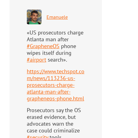
Emanuele
«US prosecutors charge
Atlanta man after
#
GrapheneOS
phone
wipes itself during
#
airport
search».
https://www.
techspot.co
m/news/113236-us-
pr
osecutors-charge-
atlanta-man-after-
grapheneos-phone.html
Prosecutors say the OS
erased evidence, but
advocates warn the
case could criminalize
#
security
tools.