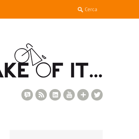
RSS Comments
RSS Feed
LinkedIn
YouTube
Google+
Twitter