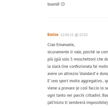
buondì 🙂
Enrico
12.05.11 @ 22:22
Ciao Emanuele,
sicuramente li vale, poichè se com
più (già solo 5 moschettoni che d
la slack line confezionata fai molt
avere un attrezzo ‘standard’ e dun
E’ uno sport molto aggregativo..
viene a provare (e così faccio io
ogni tanto nei parchi cittadini. Ba
(all’inizio ti sembrerà impossibile