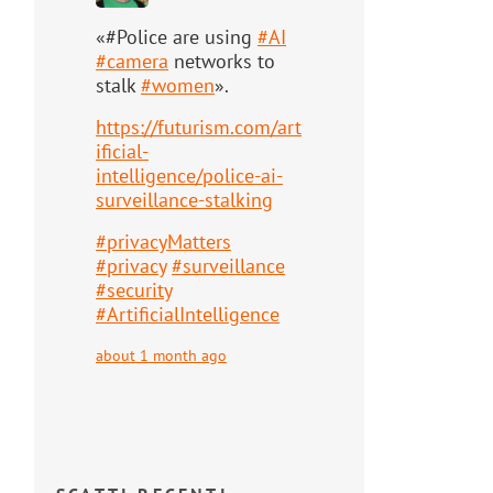
«#Police are using
#
AI
#
camera
networks to
stalk
#
women
».
https://
futurism.com/art
ificial-
intell
igence/police-ai-
surveillance-stalking
#
privacyMatters
#
privacy
#
surveillance
#
security
#
ArtificialIntelligence
about 1 month ago