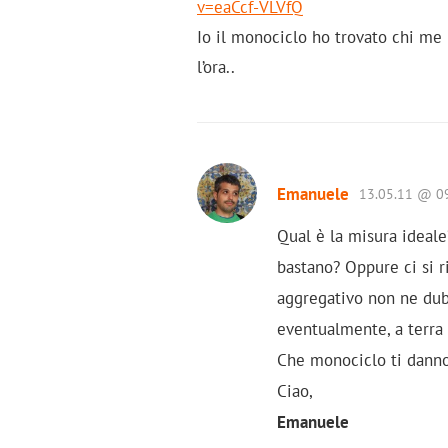
v=eaCcf-VLVfQ
Io il monociclo ho trovato chi me 
l’ora..
Emanuele
13.05.11 @ 0
Qual è la misura ideale
bastano? Oppure ci si r
aggregativo non ne dub
eventualmente, a terra
Che monociclo ti danno?
Ciao,
Emanuele