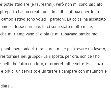
er poter studiare (e laurearmi). Però non mi sono lasciato
apireparto hanno creato un clima di continua guerriglia
 campo estivo sono volati i paroloni. La co.ca. ha accettato
come se fosse normale. Io ci sono stato molto male,
che mi riempivano di gioia (e mi rubavano tantissimo
piani dovrei addirittura laurearmi, e poi trovare un lavoro,
ei tornare nel gruppo? La risposta, per ora, non ce l’ho.
 belle ho fatto con loro, e tornerei mille volte. Ma senza
ri è più di un servizio: è un tirare a campare con malumori e
tudiare…