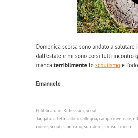
Domenica scorsa sono andato a salutare i
dall’estate e mi sono corsi tutti incontr
manca
terribilmente
lo
scoutismo
e l’odo
Emanuele
Pubblicato in:
Riflessioni
,
Scout
Taggato:
affetto
,
albero
,
allegria
,
campo invernale
,
er
ridere
,
Scout
,
scoutismo
,
sorridere
,
sorriso
,
tronco