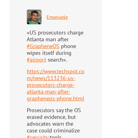
Emanuele
«US prosecutors charge
Atlanta man after
#
GrapheneOS
phone
wipes itself during
#
airport
search».
https://www.
techspot.co
m/news/113236-us-
pr
osecutors-charge-
atlanta-man-after-
grapheneos-phone.html
Prosecutors say the OS
erased evidence, but
advocates warn the
case could criminalize
#
security
tools.