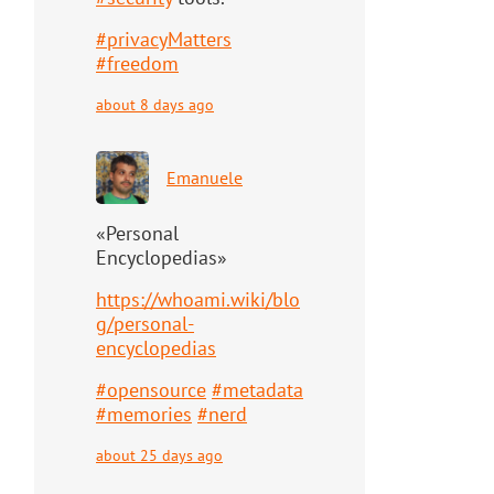
#
privacyMatters
#
freedom
about 8 days ago
Emanuele
«Personal
Encyclopedias»
https://
whoami.wiki/blo
g/personal-
ency
clopedias
#
opensource
#
metadata
#
memories
#
nerd
about 25 days ago