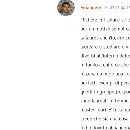
Emanuele
13.02.11 @ 1
Michele, mi spiace se t
per un motivo semplice:
la laurea anch’io, ero c
laureare e studiare e v
diverbi all’interno del
in fondo a chi dice che
in zona da me è una c
portarti esempi di per
quelli in gruppo (respon
sono laureati in tempo,
master fuori. E’ tutta 
crede che sia qualcosa 
Io ho dovuto abbandona