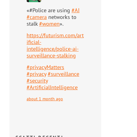
«#Police are using
#
AI
#
camera
networks to
stalk
#
women
».
https://
futurism.com/art
ificial-
intell
igence/police-ai-
surveillance-stalking
#
privacyMatters
#
privacy
#
surveillance
#
security
#
ArtificialIntelligence
about 1 month ago