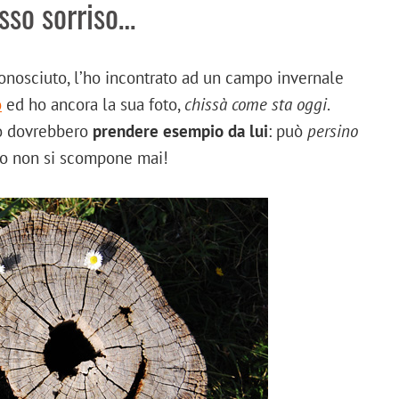
sso sorriso…
nosciuto, l’ho incontrato ad un campo invernale
o
ed ho ancora la sua foto,
chissà come sta oggi
.
o dovrebbero
prendere esempio da lui
: può
persino
tto non si scompone mai!