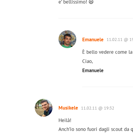
e’ bellissimo! 😆
Emanuele
11.02.11 @ 1
È bello vedere come la 
Ciao,
Emanuele
Musikele
11.02.11 @ 19:32
Heilà!
Anch’io sono fuori dagli scout da q