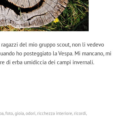
 ragazzi del mio gruppo scout, non li vedevo
o quando ho posteggiato la Vespa. Mi mancano, mi
re di erba umidiccia dei campi invernali.
ba
,
foto
,
gioia
,
odori
,
ricchezza interiore
,
ricordi
,