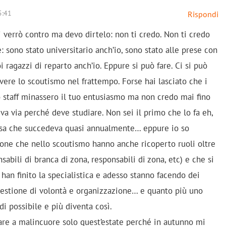
5:41
Rispondi
i verrò contro ma devo dirtelo: non ti credo. Non ti credo
 sono stato universitario anch’io, sono stato alle prese con
oi ragazzi di reparto anch’io. Eppure si può fare. Ci si può
ivere lo scoutismo nel frattempo. Forse hai lasciato che i
lo staff minassero il tuo entusiasmo ma non credo mai fino
 va via perché deve studiare. Non sei il primo che lo fa eh,
osa che succedeva quasi annualmente… eppure io so
sone che nello scoutismo hanno anche ricoperto ruoli oltre
sabili di branca di zona, responsabili di zona, etc) e che si
 han finito la specialistica e adesso stanno facendo dei
questione di volontà e organizzazione… e quanto più uno
di possibile e più diventa così.
re a malincuore solo quest’estate perché in autunno mi