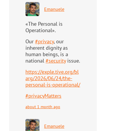
Emanuele
«The Personal is
Operational».
Our
#
privacy
, our
inherent dignity as
human beings, is a
national
#
security
issue.
https://
exple.tive.org/bl
arg/2026/06/2
4/the-
personal-is-operational/
#
privacyMatters
about 1 month ago
Emanuele