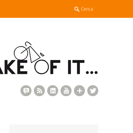
RSS Comments
RSS Feed
LinkedIn
YouTube
Google+
Twitter